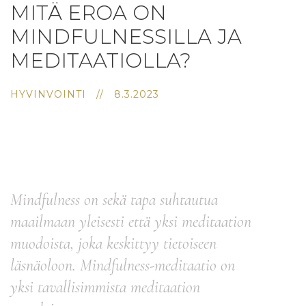
MITÄ EROA ON
MINDFULNESSILLA JA
MEDITAATIOLLA?
HYVINVOINTI // 8.3.2023
Mindfulness on sekä tapa suhtautua
maailmaan yleisesti että yksi meditaation
muodoista, joka keskittyy tietoiseen
läsnäoloon. Mindfulness-meditaatio on
yksi tavallisimmista meditaation