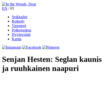
EN
/
FI
Seikkailut
Retkeily
Varusteet
Polkujuoksu
Hyvinvointi
Kartta
Senjan Hesten: Seglan kaunis
ja ruuhkainen naapuri