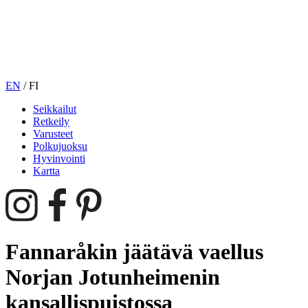
EN
/
FI
Seikkailut
Retkeily
Varusteet
Polkujuoksu
Hyvinvointi
Kartta
Fannaråkin jäätävä vaellus
Norjan Jotunheimenin
kansallispuistossa