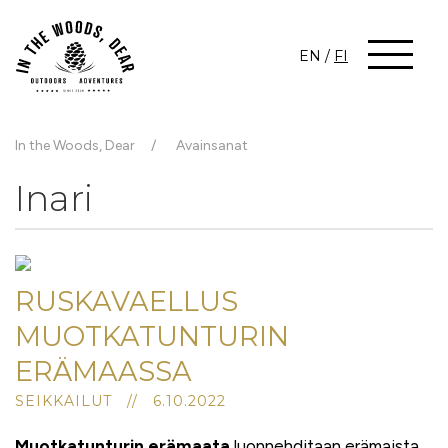
EN
/
FI
In the Woods, Dear
Avainsanat
Inari
RUSKAVAELLUS
MUOTKATUNTURIN
ERÄMAASSA
SEIKKAILUT // 6.10.2022
Muotkatunturin erämaata
luonnehditaan erämaista