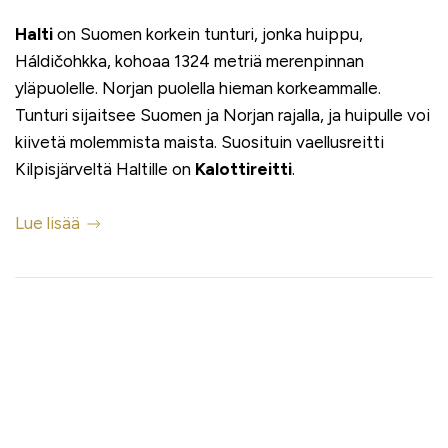
Halti
on Suomen korkein tunturi, jonka huippu,
Háldičohkka, kohoaa 1324 metriä merenpinnan
yläpuolelle. Norjan puolella hieman korkeammalle.
Tunturi sijaitsee Suomen ja Norjan rajalla, ja huipulle voi
kiivetä molemmista maista. Suosituin vaellusreitti
Kilpisjärveltä Haltille on
Kalottireitti
.
Lue lisää
ETUSIVU