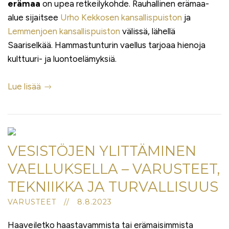
erämaa
on upea retkeilykohde. Rauhallinen erämaa-
alue sijaitsee
Urho Kekkosen kansallispuiston
ja
Lemmenjoen kansallispuiston
välissä, lähellä
Saariselkää. Hammastunturin vaellus tarjoaa hienoja
kulttuuri- ja luontoelämyksiä.
Lue lisää
VESISTÖJEN YLITTÄMINEN
VAELLUKSELLA – VARUSTEET,
TEKNIIKKA JA TURVALLISUUS
VARUSTEET // 8.8.2023
Haaveiletko haastavammista tai erämaisimmista