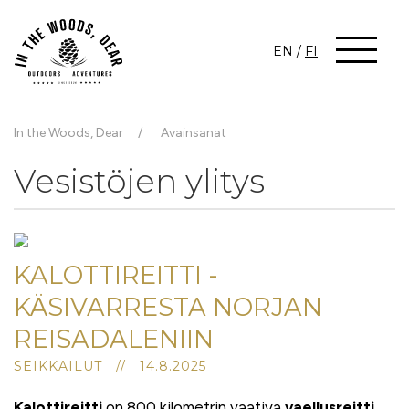
EN
/
FI
In the Woods, Dear
Avainsanat
Vesistöjen ylitys
KALOTTIREITTI -
KÄSIVARRESTA NORJAN
REISADALENIIN
SEIKKAILUT // 14.8.2025
Kalottireitti
on 800 kilometrin vaativa
vaellusreitti
,