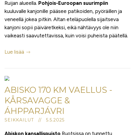
Ruijan alueella.
Pohjois-Euroopan suurimpiin
kuuluvalle kanjonille pääsee patikoiden, pyöräillen ja
veneellä jokea pitkin. Altan eteläpuolella sijaitseva
kanjoni sopii päiväretkeksi, eikä nähtävyys ole niin
vaikeasti saavutettavissa, kuin voisi puheista päätellä.
Lue lisää
ABISKO 170 KM VAELLUS -
KÅRSAVAGGE &
ÁHPPARJÁVRI
SEIKKAILUT // 5.5.2025
Abiskon kansallispuisto
Ruotsissa on tunnettu