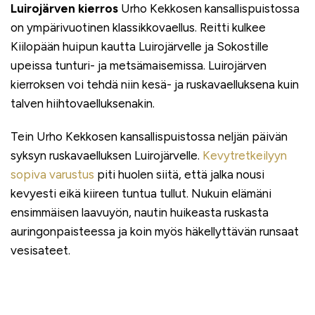
Luirojärven kierros
Urho Kekkosen kansallispuistossa
on ympärivuotinen klassikkovaellus. Reitti kulkee
Kiilopään huipun kautta Luirojärvelle ja Sokostille
upeissa tunturi- ja metsämaisemissa. Luirojärven
kierroksen voi tehdä niin kesä- ja ruskavaelluksena kuin
talven hiihtovaelluksenakin.
Tein Urho Kekkosen kansallispuistossa neljän päivän
syksyn ruskavaelluksen Luirojärvelle.
Kevytretkeilyyn
sopiva varustus
piti huolen siitä, että jalka nousi
kevyesti eikä kiireen tuntua tullut. Nukuin elämäni
ensimmäisen laavuyön, nautin huikeasta ruskasta
auringonpaisteessa ja koin myös häkellyttävän runsaat
vesisateet.