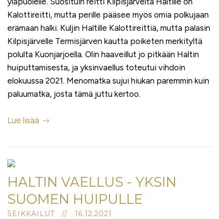
yläpuolelle. Suosituin reitti Kilpisjärveltä Haltille on
Kalottireitti, mutta perille pääsee myös omia polkujaan
erämaan halki. Kuljin Haltille Kalottireittiä, mutta palasin
Kilpisjärvelle Termisjärven kautta poiketen merkityltä
polulta Kuonjarjoella. Olin haaveillut jo pitkään Haltin
huiputtamisesta, ja yksinvaellus toteutui vihdoin
elokuussa 2021. Menomatka sujui hiukan paremmin kuin
paluumatka, josta tämä juttu kertoo.
Lue lisää
HALTIN VAELLUS - YKSIN
SUOMEN HUIPULLE
SEIKKAILUT // 16.12.2021