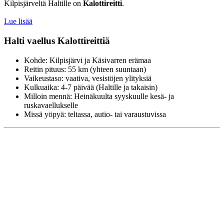
Kilpisjärveltä Haltille on
Kalottireitti
.
Lue lisää
Halti vaellus Kalottireittiä
Kohde: Kilpisjärvi ja Käsivarren erämaa
Reitin pituus: 55 km (yhteen suuntaan)
Vaikeustaso: vaativa, vesistöjen ylityksiä
Kulkuaika: 4-7 päivää (Haltille ja takaisin)
Milloin mennä: Heinäkuulta syyskuulle kesä- ja
ruskavaellukselle
Missä yöpyä: teltassa, autio- tai varaustuvissa