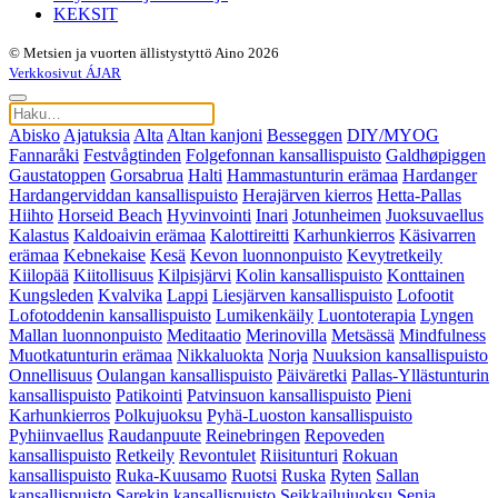
KEKSIT
© Metsien ja vuorten ällistystyttö Aino 2026
Verkkosivut ÁJAR
Abisko
Ajatuksia
Alta
Altan kanjoni
Besseggen
DIY/MYOG
Fannaråki
Festvågtinden
Folgefonnan kansallispuisto
Galdhøpiggen
Gaustatoppen
Gorsabrua
Halti
Hammastunturin erämaa
Hardanger
Hardangerviddan kansallispuisto
Herajärven kierros
Hetta-Pallas
Hiihto
Horseid Beach
Hyvinvointi
Inari
Jotunheimen
Juoksuvaellus
Kalastus
Kaldoaivin erämaa
Kalottireitti
Karhunkierros
Käsivarren
erämaa
Kebnekaise
Kesä
Kevon luonnonpuisto
Kevytretkeily
Kiilopää
Kiitollisuus
Kilpisjärvi
Kolin kansallispuisto
Konttainen
Kungsleden
Kvalvika
Lappi
Liesjärven kansallispuisto
Lofootit
Lofotoddenin kansallispuisto
Lumikenkäily
Luontoterapia
Lyngen
Mallan luonnonpuisto
Meditaatio
Merinovilla
Metsässä
Mindfulness
Muotkatunturin erämaa
Nikkaluokta
Norja
Nuuksion kansallispuisto
Onnellisuus
Oulangan kansallispuisto
Päiväretki
Pallas-Yllästunturin
kansallispuisto
Patikointi
Patvinsuon kansallispuisto
Pieni
Karhunkierros
Polkujuoksu
Pyhä-Luoston kansallispuisto
Pyhiinvaellus
Raudanpuute
Reinebringen
Repoveden
kansallispuisto
Retkeily
Revontulet
Riisitunturi
Rokuan
kansallispuisto
Ruka-Kuusamo
Ruotsi
Ruska
Ryten
Sallan
kansallispuisto
Sarekin kansallispuisto
Seikkailujuoksu
Senja