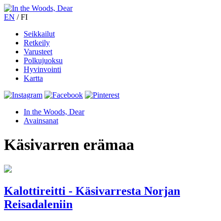
EN
/
FI
Seikkailut
Retkeily
Varusteet
Polkujuoksu
Hyvinvointi
Kartta
In the Woods, Dear
Avainsanat
Käsivarren erämaa
Kalottireitti - Käsivarresta Norjan
Reisadaleniin