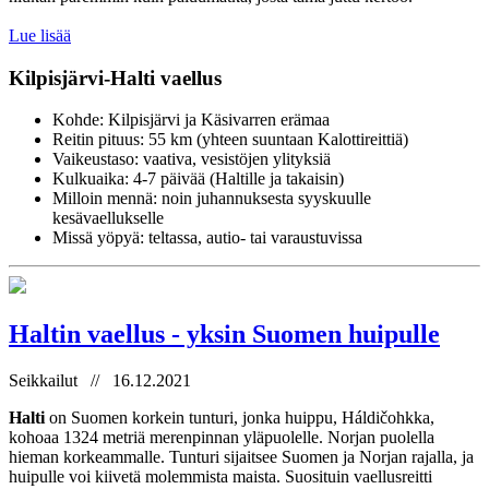
Lue lisää
Kilpisjärvi-Halti vaellus
Kohde: Kilpisjärvi ja Käsivarren erämaa
Reitin pituus: 55 km (yhteen suuntaan Kalottireittiä)
Vaikeustaso: vaativa, vesistöjen ylityksiä
Kulkuaika: 4-7 päivää (Haltille ja takaisin)
Milloin mennä: noin juhannuksesta syyskuulle
kesävaellukselle
Missä yöpyä: teltassa, autio- tai varaustuvissa
Haltin vaellus - yksin Suomen huipulle
Seikkailut // 16.12.2021
Halti
on Suomen korkein tunturi, jonka huippu, Háldičohkka,
kohoaa 1324 metriä merenpinnan yläpuolelle. Norjan puolella
hieman korkeammalle. Tunturi sijaitsee Suomen ja Norjan rajalla, ja
huipulle voi kiivetä molemmista maista. Suosituin vaellusreitti