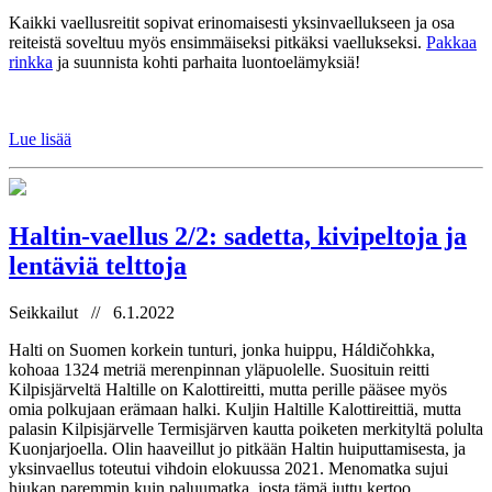
Kaikki vaellusreitit sopivat erinomaisesti yksinvaellukseen ja osa
reiteistä soveltuu myös ensimmäiseksi pitkäksi vaellukseksi.
Pakkaa
rinkka
ja suunnista kohti parhaita luontoelämyksiä!
Lue lisää
Haltin-vaellus 2/2: sadetta, kivipeltoja ja
lentäviä telttoja
Seikkailut // 6.1.2022
Halti on Suomen korkein tunturi, jonka huippu, Háldičohkka,
kohoaa 1324 metriä merenpinnan yläpuolelle. Suosituin reitti
Kilpisjärveltä Haltille on Kalottireitti, mutta perille pääsee myös
omia polkujaan erämaan halki. Kuljin Haltille Kalottireittiä, mutta
palasin Kilpisjärvelle Termisjärven kautta poiketen merkityltä polulta
Kuonjarjoella. Olin haaveillut jo pitkään Haltin huiputtamisesta, ja
yksinvaellus toteutui vihdoin elokuussa 2021. Menomatka sujui
hiukan paremmin kuin paluumatka, josta tämä juttu kertoo.