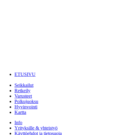
ETUSIVU
Seikkailut
Retkeily
Varusteet
Polkujuoksu
Hyvinvointi
Kartta
Info
Yrityksille & yhteistyö
Käyttöehdot ja tietosuoja