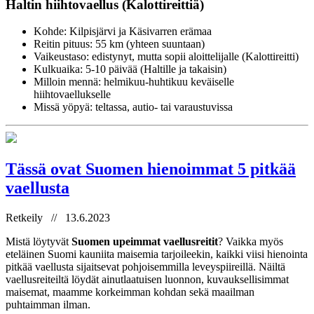
Haltin hiihtovaellus (Kalottireittiä)
Kohde: Kilpisjärvi ja Käsivarren erämaa
Reitin pituus: 55 km (yhteen suuntaan)
Vaikeustaso: edistynyt, mutta sopii aloittelijalle (Kalottireitti)
Kulkuaika: 5-10 päivää (Haltille ja takaisin)
Milloin mennä: helmikuu-huhtikuu keväiselle
hiihtovaellukselle
Missä yöpyä: teltassa, autio- tai varaustuvissa
Tässä ovat Suomen hienoimmat 5 pitkää
vaellusta
Retkeily // 13.6.2023
Mistä löytyvät
Suomen upeimmat vaellusreitit
? Vaikka myös
eteläinen Suomi kauniita maisemia tarjoileekin, kaikki viisi hienointa
pitkää vaellusta sijaitsevat pohjoisemmilla leveyspiireillä. Näiltä
vaellusreiteiltä löydät ainutlaatuisen luonnon, kuvauksellisimmat
maisemat, maamme korkeimman kohdan sekä maailman
puhtaimman ilman.