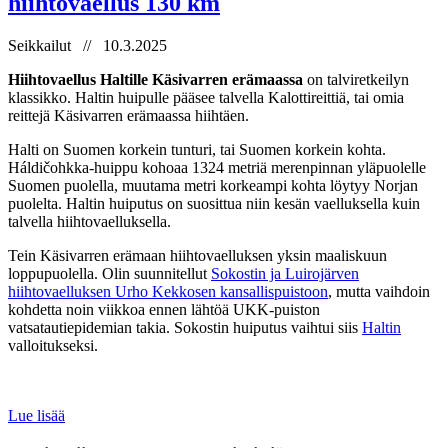
hiihtovaellus 130 km
Seikkailut // 10.3.2025
Hiihtovaellus Haltille Käsivarren erämaassa
on talviretkeilyn
klassikko. Haltin huipulle pääsee talvella Kalottireittiä, tai omia
reittejä Käsivarren erämaassa hiihtäen.
Halti on Suomen korkein tunturi, tai Suomen korkein kohta.
Háldičohkka-huippu kohoaa 1324 metriä merenpinnan yläpuolelle
Suomen puolella, muutama metri korkeampi kohta löytyy Norjan
puolelta. Haltin huiputus on suosittua niin kesän vaelluksella kuin
talvella hiihtovaelluksella.
Tein Käsivarren erämaan hiihtovaelluksen yksin maaliskuun
loppupuolella. Olin suunnitellut
Sokostin ja Luirojärven
hiihtovaelluksen Urho Kekkosen kansallispuistoon
, mutta vaihdoin
kohdetta noin viikkoa ennen lähtöä UKK-puiston
vatsatautiepidemian takia. Sokostin huiputus vaihtui siis
Haltin
valloitukseksi.
Lue lisää