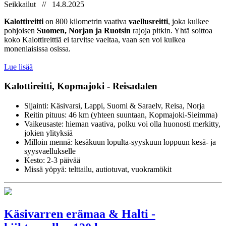
Seikkailut // 14.8.2025
Kalottireitti
on 800 kilometrin vaativa
vaellusreitti
, joka kulkee
pohjoisen
Suomen, Norjan ja Ruotsin
rajoja pitkin. Yhtä soittoa
koko Kalottireittiä ei tarvitse vaeltaa, vaan sen voi kulkea
monenlaisissa osissa.
Lue lisää
Kalottireitti, Kopmajoki - Reisadalen
Sijainti: Käsivarsi, Lappi, Suomi & Saraelv, Reisa, Norja
Reitin pituus: 46 km (yhteen suuntaan, Kopmajoki-Sieimma)
Vaikeusaste: hieman vaativa, polku voi olla huonosti merkitty,
jokien ylityksiä
Milloin mennä: kesäkuun lopulta-syyskuun loppuun kesä- ja
syysvaellukselle
Kesto: 2-3 päivää
Missä yöpyä: telttailu, autiotuvat, vuokramökit
Käsivarren erämaa & Halti -