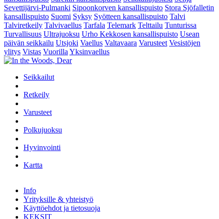
Sevettijärvi-Pulmanki
Sipoonkorven kansallispuisto
Stora Sjöfalletin
kansallispuisto
Suomi
Syksy
Syötteen kansallispuisto
Talvi
Talviretkeily
Talvivaellus
Tarfala
Telemark
Telttailu
Tunturissa
Turvallisuus
Ultrajuoksu
Urho Kekkosen kansallispuisto
Usean
päivän seikkailu
Utsjoki
Vaellus
Valtavaara
Varusteet
Vesistöjen
ylitys
Vistas
Vuorilla
Yksinvaellus
Seikkailut
Retkeily
Varusteet
Polkujuoksu
Hyvinvointi
Kartta
Info
Yrityksille & yhteistyö
Käyttöehdot ja tietosuoja
KEKSIT