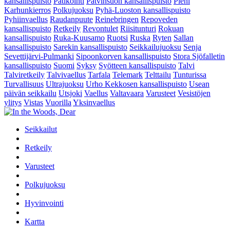
kansallispuisto
Patikointi
Patvinsuon kansallispuisto
Pieni
Karhunkierros
Polkujuoksu
Pyhä-Luoston kansallispuisto
Pyhiinvaellus
Raudanpuute
Reinebringen
Repoveden
kansallispuisto
Retkeily
Revontulet
Riisitunturi
Rokuan
kansallispuisto
Ruka-Kuusamo
Ruotsi
Ruska
Ryten
Sallan
kansallispuisto
Sarekin kansallispuisto
Seikkailujuoksu
Senja
Sevettijärvi-Pulmanki
Sipoonkorven kansallispuisto
Stora Sjöfalletin
kansallispuisto
Suomi
Syksy
Syötteen kansallispuisto
Talvi
Talviretkeily
Talvivaellus
Tarfala
Telemark
Telttailu
Tunturissa
Turvallisuus
Ultrajuoksu
Urho Kekkosen kansallispuisto
Usean
päivän seikkailu
Utsjoki
Vaellus
Valtavaara
Varusteet
Vesistöjen
ylitys
Vistas
Vuorilla
Yksinvaellus
Seikkailut
Retkeily
Varusteet
Polkujuoksu
Hyvinvointi
Kartta