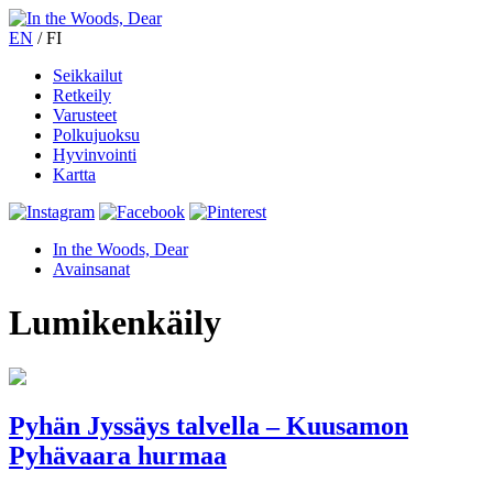
EN
/
FI
Seikkailut
Retkeily
Varusteet
Polkujuoksu
Hyvinvointi
Kartta
In the Woods, Dear
Avainsanat
Lumikenkäily
Pyhän Jyssäys talvella – Kuusamon
Pyhävaara hurmaa