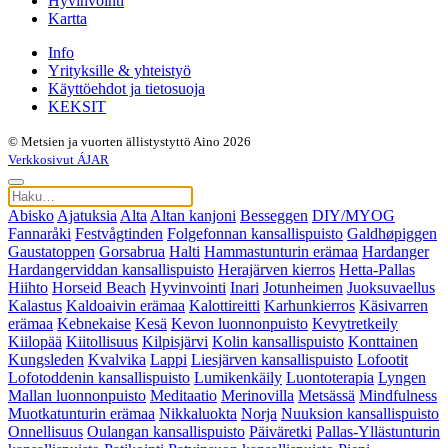
Hyvinvointi
Kartta
Info
Yrityksille & yhteistyö
Käyttöehdot ja tietosuoja
KEKSIT
© Metsien ja vuorten ällistystyttö Aino 2026
Verkkosivut ÁJAR
Abisko
Ajatuksia
Alta
Altan kanjoni
Besseggen
DIY/MYOG
Fannaråki
Festvågtinden
Folgefonnan kansallispuisto
Galdhøpiggen
Gaustatoppen
Gorsabrua
Halti
Hammastunturin erämaa
Hardanger
Hardangerviddan kansallispuisto
Herajärven kierros
Hetta-Pallas
Hiihto
Horseid Beach
Hyvinvointi
Inari
Jotunheimen
Juoksuvaellus
Kalastus
Kaldoaivin erämaa
Kalottireitti
Karhunkierros
Käsivarren
erämaa
Kebnekaise
Kesä
Kevon luonnonpuisto
Kevytretkeily
Kiilopää
Kiitollisuus
Kilpisjärvi
Kolin kansallispuisto
Konttainen
Kungsleden
Kvalvika
Lappi
Liesjärven kansallispuisto
Lofootit
Lofotoddenin kansallispuisto
Lumikenkäily
Luontoterapia
Lyngen
Mallan luonnonpuisto
Meditaatio
Merinovilla
Metsässä
Mindfulness
Muotkatunturin erämaa
Nikkaluokta
Norja
Nuuksion kansallispuisto
Onnellisuus
Oulangan kansallispuisto
Päiväretki
Pallas-Yllästunturin