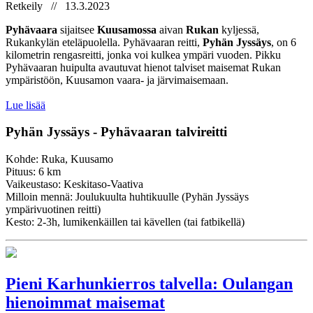
Retkeily // 13.3.2023
Pyhävaara
sijaitsee
Kuusamossa
aivan
Rukan
kyljessä,
Rukankylän eteläpuolella. Pyhävaaran reitti,
Pyhän Jyssäys
, on 6
kilometrin rengasreitti, jonka voi kulkea ympäri vuoden. Pikku
Pyhävaaran huipulta avautuvat hienot talviset maisemat Rukan
ympäristöön, Kuusamon vaara- ja järvimaisemaan.
Lue lisää
Pyhän Jyssäys - Pyhävaaran talvireitti
Kohde: Ruka, Kuusamo
Pituus: 6 km
Vaikeustaso: Keskitaso-Vaativa
Milloin mennä: Joulukuulta huhtikuulle (Pyhän Jyssäys
ympärivuotinen reitti)
Kesto: 2-3h, lumikenkäillen tai kävellen (tai fatbikellä)
Pieni Karhunkierros talvella: Oulangan
hienoimmat maisemat