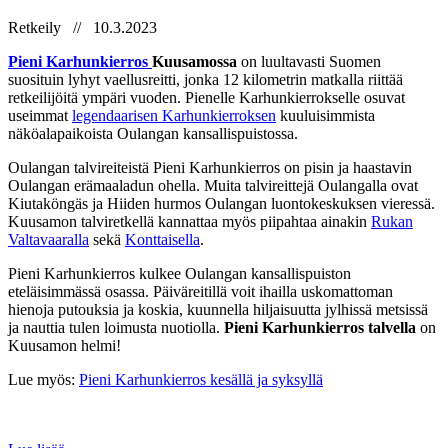
Retkeily // 10.3.2023
Pieni Karhunkierros
Kuusamossa
on luultavasti Suomen
suosituin lyhyt vaellusreitti, jonka 12 kilometrin matkalla riittää
retkeilijöitä ympäri vuoden. Pienelle Karhunkierrokselle osuvat
useimmat
legendaarisen Karhunkierroksen
kuuluisimmista
näköalapaikoista Oulangan kansallispuistossa.
Oulangan talvireiteistä Pieni Karhunkierros on pisin ja haastavin
Oulangan erämaaladun ohella. Muita talvireittejä Oulangalla ovat
Kiutaköngäs ja Hiiden hurmos Oulangan luontokeskuksen vieressä.
Kuusamon talviretkellä kannattaa myös piipahtaa ainakin
Rukan
Valtavaaralla
sekä
Konttaisella
.
Pieni Karhunkierros kulkee Oulangan kansallispuiston
eteläisimmässä osassa. Päiväreitillä voit ihailla uskomattoman
hienoja putouksia ja koskia, kuunnella hiljaisuutta jylhissä metsissä
ja nauttia tulen loimusta nuotiolla.
Pieni Karhunkierros talvella
on
Kuusamon helmi!
Lue myös:
Pieni Karhunkierros kesällä ja syksyllä