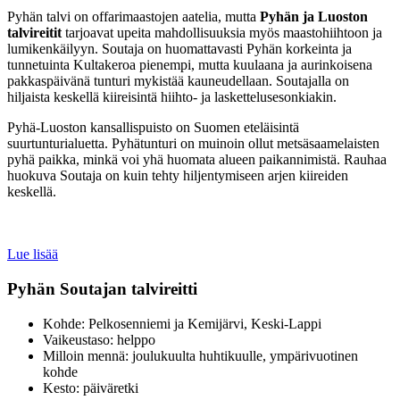
Pyhän talvi on offarimaastojen aatelia, mutta
Pyhän ja Luoston
talvireitit
tarjoavat upeita mahdollisuuksia myös maastohiihtoon ja
lumikenkäilyyn. Soutaja on huomattavasti Pyhän korkeinta ja
tunnetuinta Kultakeroa pienempi, mutta kuulaana ja aurinkoisena
pakkaspäivänä tunturi mykistää kauneudellaan. Soutajalla on
hiljaista keskellä kiireisintä hiihto- ja laskettelusesonkiakin.
Pyhä-Luoston kansallispuisto on Suomen eteläisintä
suurtunturialuetta. Pyhätunturi on muinoin ollut metsäsaamelaisten
pyhä paikka, minkä voi yhä huomata alueen paikannimistä. Rauhaa
huokuva Soutaja on kuin tehty hiljentymiseen arjen kiireiden
keskellä.
Lue lisää
Pyhän Soutajan talvireitti
Kohde: Pelkosenniemi ja Kemijärvi, Keski-Lappi
Vaikeustaso: helppo
Milloin mennä: joulukuulta huhtikuulle, ympärivuotinen
kohde
Kesto: päiväretki