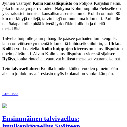
Jylhien vaarojen
Kolin kansallispuisto
on Pohjois-Karjalan helmi,
joka hurmaa ympäri vuoden. Näkymä Kolin huipuilta Pieliselle on
yksi rakastetuimmista kansallismaisemistamme. Kolilla on noin 80
km merkittyjä reittejä, talvireittejä on muutama kilometri. Parhaille
näköalapaikoille pitää kiivetä jyrkkiäkin kallioita ja tiheitä
metsiköitä.
Talvella huipuille ja umpihangille pääsee parhaiten lumikengillä,
latua on viitisenkymmentä kilometriä hiihtoseikkailuihin, ja
Ukko-
Kolilla
voi lasketella.
Kolin huippujen kierros
on kansallispuiston
upein päiväretki. Aivan Kolin kansallispuiston vieressä sijaitsee
Ryläys
, jonka rinteeltä avautuvat huikeat metsäiset vaaramaisemat.
Tein
talvivaelluksen
Kolilla lumikenkäillen vuoden pimeimpään
aikaan joulukuussa. Testasin myös Ikolanahon vuokrakämpän.
Lue lisää
Ensimmäinen talvivaellus:
lumikenkävaellus Syötteen