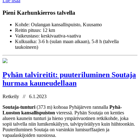
Lue lisää
Pieni Karhunkierros talvella
Kohde: Oulangan kansallispuisto, Kuusamo
Reitin pituus: 12 km
Vaikeustaso: keskivaativa-vaativa
Kulkuaika: 3-6 h (sulan maan aikaan), 5-8 h (talvella
taukoineen)
Pyhän talvireitit: puuteriluminen Soutaja
hurmaa kauneudellaan
Retkeily // 6.1.2023
Soutaja-tunturi
(373 m) kohoaa
Pyhäjärven rannalla
Pyhä-
Luoston kansallispuiston
vieressä. Pyhän Soutaja on kenties
alueen kaunein tunturi ja hieno ympärivuotinen retkikohde, joka
sopii talvella niin lumikenkäilyyn, talvipyöräilyyn kuin hiihtoonkin.
Puuteriluminen Soutaja on varsinkin lumisurffaajien ja
vapaalaskijoiden suosiossa.