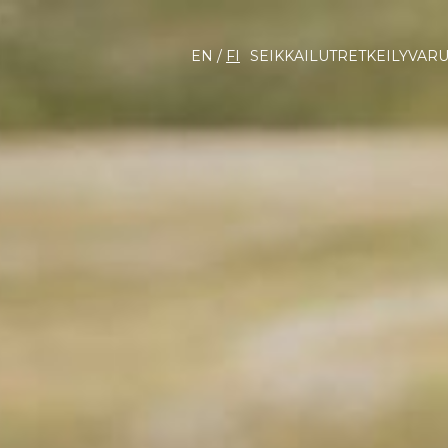
EN
/
FI
SEIKKAILUT
RETKEILY
VARU