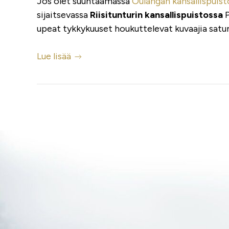
Jos olet suuntaamassa
Oulangan kansallispuis
sijaitsevassa
Riisitunturin kansallispuistossa
P
upeat tykkykuuset houkuttelevat kuvaajia satuma
Lue lisää