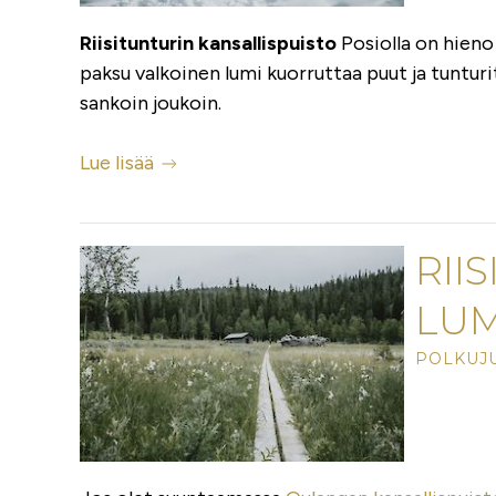
Riisitunturin kansallispuisto
Posiolla on hieno 
paksu valkoinen lumi kuorruttaa puut ja tunturi
sankoin joukoin.
Lue lisää
RIIS
LUM
POLKUJU