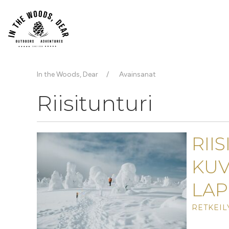
In the Woods, Dear
Avainsanat
Riisitunturi
RII
KUV
LAP
RETKEILY