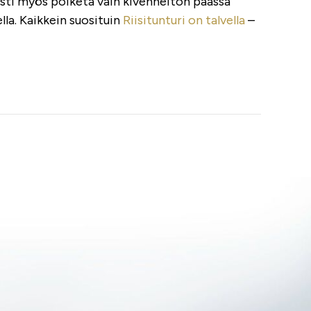
sti myös poiketa vain kivenheiton päässä
ella. Kaikkein suosituin
Riisitunturi on talvella
–