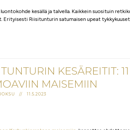
luontokohde kesällä ja talvella. Kaikkein suosituin retkiko
t. Erityisesti Riisitunturin satumaisen upeat tykkykuuse
ITUNTURIN KESÄREITIT: 11
OAVIIN MAISEMIIN
OKSU // 11.5.2023