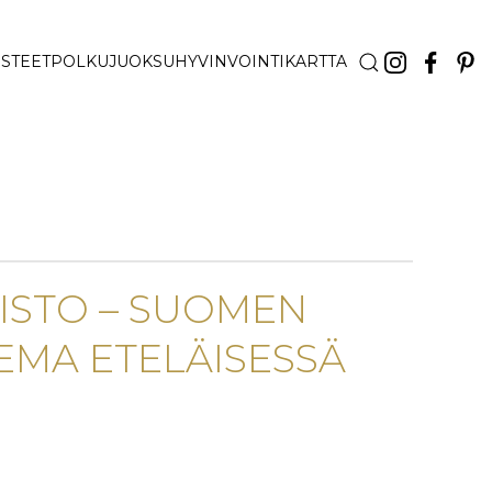
STEET
POLKUJUOKSU
HYVINVOINTI
KARTTA
UISTO – SUOMEN
EMA ETELÄISESSÄ