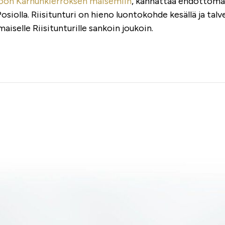
toon Karhunkierroksen maisemiin
, kannattaa ehdottoma
osiolla. Riisitunturi on hieno luontokohde kesällä ja talv
iselle Riisitunturille sankoin joukoin.