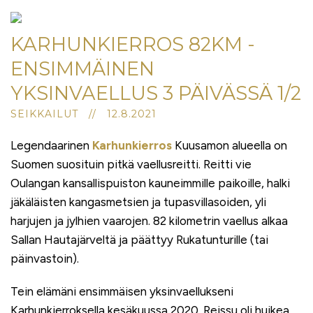
KARHUNKIERROS 82KM -
ENSIMMÄINEN
YKSINVAELLUS 3 PÄIVÄSSÄ 1/2
SEIKKAILUT // 12.8.2021
Legendaarinen
Karhunkierros
Kuusamon alueella on
Suomen suosituin pitkä vaellusreitti. Reitti vie
Oulangan kansallispuiston kauneimmille paikoille, halki
jäkäläisten kangasmetsien ja tupasvillasoiden, yli
harjujen ja jylhien vaarojen. 82 kilometrin vaellus alkaa
Sallan Hautajärveltä ja päättyy Rukatunturille (tai
päinvastoin).
Tein elämäni ensimmäisen yksinvaellukseni
Karhunkierroksella kesäkuussa 2020. Reissu oli huikea,