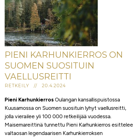
PIENI KARHUNKIERROS ON
SUOMEN SUOSITUIN
VAELLUSREITTI
RETKEILY // 20.4.2024
Pieni Karhunkierros
Oulangan kansallispuistossa
Kuusamossa on Suomen suosituin lyhyt vaellusreitti,
jolla vierailee yli 100 000 retkeilijää vuodessa.
Maisemareittinä tunnettu Pieni Karhunkierros esittelee
valtaosan legendaarisen Karhunkierroksen