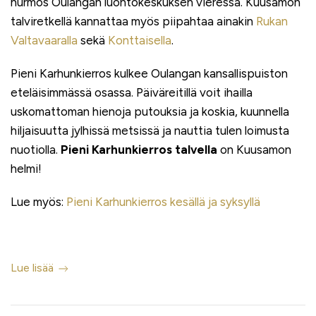
hurmos Oulangan luontokeskuksen vieressä. Kuusamon
talviretkellä kannattaa myös piipahtaa ainakin
Rukan
Valtavaaralla
sekä
Konttaisella
.
Pieni Karhunkierros kulkee Oulangan kansallispuiston
eteläisimmässä osassa. Päiväreitillä voit ihailla
uskomattoman hienoja putouksia ja koskia, kuunnella
hiljaisuutta jylhissä metsissä ja nauttia tulen loimusta
nuotiolla.
Pieni Karhunkierros talvella
on Kuusamon
helmi!
Lue myös:
Pieni Karhunkierros kesällä ja syksyllä
Lue lisää