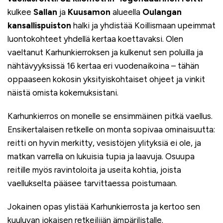
kulkee
Sallan
ja
Kuusamon
alueella
Oulangan
kansallispuiston
halki ja yhdistää Koillismaan upeimmat
luontokohteet yhdellä kertaa koettavaksi. Olen
vaeltanut Karhunkierroksen ja kulkenut sen poluilla ja
nähtävyyksissä 16 kertaa eri vuodenaikoina – tähän
oppaaseen kokosin yksityiskohtaiset ohjeet ja vinkit
näistä omista kokemuksistani.
Karhunkierros on monelle se ensimmäinen pitkä vaellus.
Ensikertalaisen retkelle on monta sopivaa ominaisuutta:
reitti on hyvin merkitty, vesistöjen ylityksiä ei ole, ja
matkan varrella on lukuisia tupia ja laavuja. Osuupa
reitille myös ravintoloita ja useita kohtia, joista
vaellukselta pääsee tarvittaessa poistumaan.
Jokainen opas ylistää Karhunkierrosta ja kertoo sen
kuuluvan jokaisen retkeilijän ämpärilistalle.