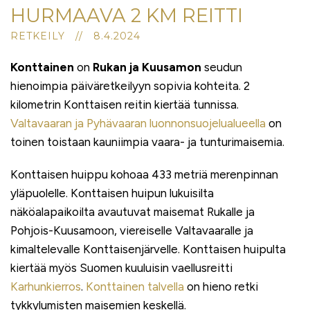
HURMAAVA 2 KM REITTI
RETKEILY // 8.4.2024
Konttainen
on
Rukan ja Kuusamon
seudun
hienoimpia päiväretkeilyyn sopivia kohteita. 2
kilometrin Konttaisen reitin kiertää tunnissa.
Valtavaaran ja Pyhävaaran luonnonsuojelualueella
on
toinen toistaan kauniimpia vaara- ja tunturimaisemia.
Konttaisen huippu kohoaa 433 metriä merenpinnan
yläpuolelle. Konttaisen huipun lukuisilta
näköalapaikoilta avautuvat maisemat Rukalle ja
Pohjois-Kuusamoon, viereiselle Valtavaaralle ja
kimaltelevalle Konttaisenjärvelle. Konttaisen huipulta
kiertää myös Suomen kuuluisin vaellusreitti
Karhunkierros
.
Konttainen talvella
on hieno retki
tykkylumisten maisemien keskellä.