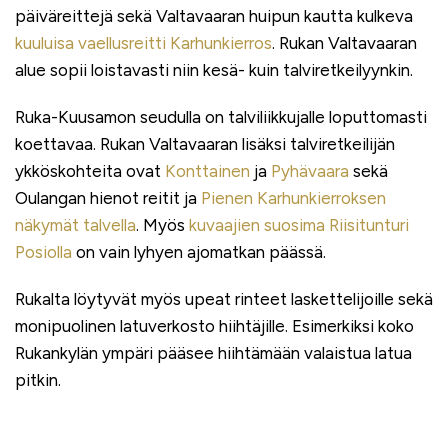
päiväreittejä sekä Valtavaaran huipun kautta kulkeva
kuuluisa vaellusreitti Karhunkierros
. Rukan Valtavaaran
alue sopii loistavasti niin kesä- kuin talviretkeilyynkin.
Ruka-Kuusamon seudulla on talviliikkujalle loputtomasti
koettavaa. Rukan Valtavaaran lisäksi talviretkeilijän
ykköskohteita ovat
Konttainen
ja
Pyhävaara
sekä
Oulangan hienot reitit ja
Pienen Karhunkierroksen
näkymät talvella
. Myös
kuvaajien suosima Riisitunturi
Posiolla
on vain lyhyen ajomatkan päässä.
Rukalta löytyvät myös upeat rinteet laskettelijoille sekä
monipuolinen latuverkosto hiihtäjille. Esimerkiksi koko
Rukankylän ympäri pääsee hiihtämään valaistua latua
pitkin.