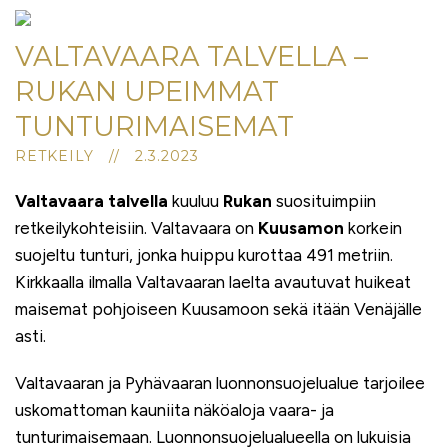
VALTAVAARA TALVELLA –
RUKAN UPEIMMAT
TUNTURIMAISEMAT
RETKEILY // 2.3.2023
Valtavaara talvella
kuuluu
Rukan
suosituimpiin
retkeilykohteisiin. Valtavaara on
Kuusamon
korkein
suojeltu tunturi, jonka huippu kurottaa 491 metriin.
Kirkkaalla ilmalla Valtavaaran laelta avautuvat huikeat
maisemat pohjoiseen Kuusamoon sekä itään Venäjälle
asti.
Valtavaaran ja Pyhävaaran luonnonsuojelualue tarjoilee
uskomattoman kauniita näköaloja vaara- ja
tunturimaisemaan. Luonnonsuojelualueella on lukuisia