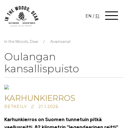
EN
/
FI
In the Woods, Dear
Avainsanat
Oulangan
kansallispuisto
KARHUNKIERROS
RETKEILY // 21.1.2026
Karhunkierros on Suomen tunnetuin pitkä
vaellusreitti.
82 kilometrin ”legendaarinen reitti”