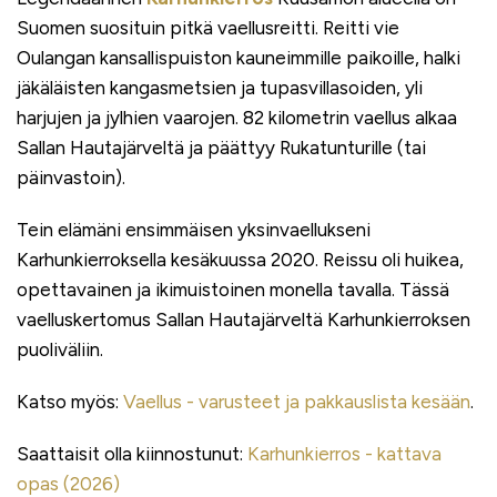
Suomen suosituin pitkä vaellusreitti. Reitti vie
Oulangan kansallispuiston kauneimmille paikoille, halki
jäkäläisten kangasmetsien ja tupasvillasoiden, yli
harjujen ja jylhien vaarojen. 82 kilometrin vaellus alkaa
Sallan Hautajärveltä ja päättyy Rukatunturille (tai
päinvastoin).
Tein elämäni ensimmäisen yksinvaellukseni
Karhunkierroksella kesäkuussa 2020. Reissu oli huikea,
opettavainen ja ikimuistoinen monella tavalla. Tässä
vaelluskertomus Sallan Hautajärveltä Karhunkierroksen
puoliväliin.
Katso myös:
Vaellus - varusteet ja pakkauslista kesään
.
Saattaisit olla kiinnostunut:
Karhunkierros - kattava
opas (2026)