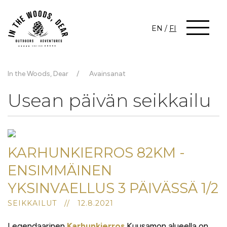
EN
/
FI
In the Woods, Dear
Avainsanat
Usean päivän seikkailu
KARHUNKIERROS 82KM -
ENSIMMÄINEN
YKSINVAELLUS 3 PÄIVÄSSÄ 1/2
SEIKKAILUT // 12.8.2021
Legendaarinen
Karhunkierros
Kuusamon alueella on