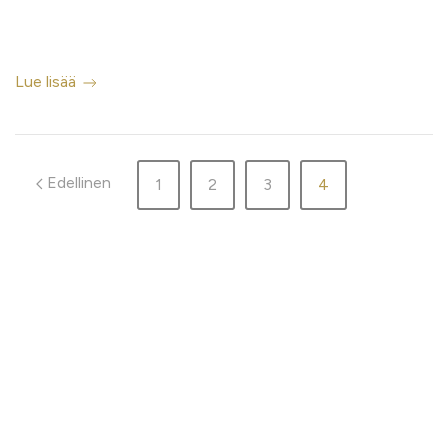
Lue lisää
Edellinen
1
2
3
4
ETUSIVU
SEIKKAILUT
RETKEILY
VARUSTEET
INFO
POLKUJUOKSU
YRITYKSILLE & YHTEISTYÖ