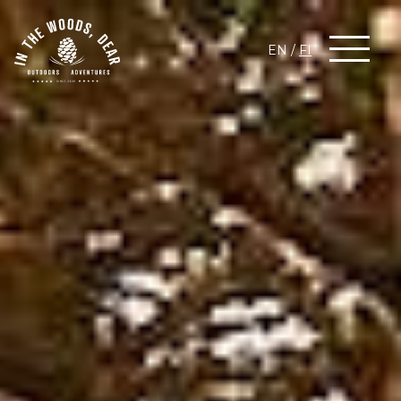
EN
/
FI