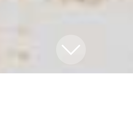
MINDFULNESS
MEDITAATIO
HYVINVOINTI
KÄVELYMEDITAATIO
LUONNOSSA: 10 ASKELTA