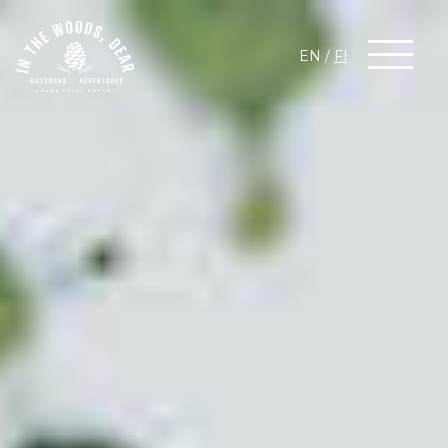
EN
/
FI