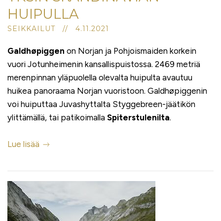
HUIPULLA
SEIKKAILUT // 4.11.2021
Galdhøpiggen
on Norjan ja Pohjoismaiden korkein
vuori Jotunheimenin kansallispuistossa. 2469 metriä
merenpinnan yläpuolella olevalta huipulta avautuu
huikea panoraama Norjan vuoristoon. Galdhøpiggenin
voi huiputtaa Juvashyttalta Styggebreen-jäätikön
ylittämällä, tai patikoimalla
Spiterstulenilta
.
Lue lisää