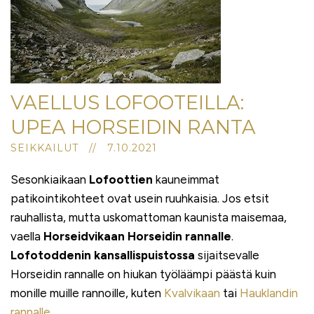
VAELLUS LOFOOTEILLA:
UPEA HORSEIDIN RANTA
SEIKKAILUT // 7.10.2021
Sesonkiaikaan
Lofoottien
kauneimmat
patikointikohteet ovat usein ruuhkaisia. Jos etsit
rauhallista, mutta uskomattoman kaunista maisemaa,
vaella
Horseidvikaan
Horseidin rannalle
.
Lofotoddenin kansallispuistossa
sijaitsevalle
Horseidin rannalle on hiukan työläämpi päästä kuin
monille muille rannoille, kuten
Kvalvikaan
tai
Hauklandin
rannalle
.