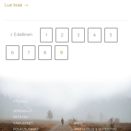
Lue lisää
Edellinen
1
2
3
4
5
6
7
8
9
ETUSIVU
SEIKKAILUT
RETKEILY
VARUSTEET
INFO
POLKUJUOKSU
YRITYKSILLE & YHTEISTYÖ