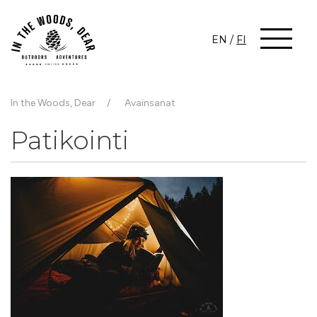
EN
/
FI
In the Woods, Dear
Avainsanat
Patikointi