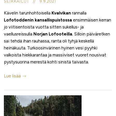
SEIKKAILUT // 9.9.2021
Kävelin tarunhohtoisella
Kvalvikan
rannalla
Lofotoddenin kansallispuistossa
ensimmäisen kerran
jo viitisentoista vuotta sitten sukellus- ja
vaellusreissulla
Norjan Lofooteilla
. Silloin päiväretken
sai tehdä ihan rauhassa, ranta oli tyhjä keskellä
heinäkuuta. Turkoosinvärinen hyinen vesi pyyhki
valkoista hiekkarantaa ja massiiviset vuoret nousivat
pystysuorina merestä kohti sinistä taivasta.
Lue lisää