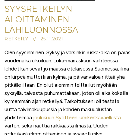
SYYSRETKEILYN
ALOITTAMINEN
LÄHILUONNOSSA
RETKEILY // 25.11.2021
Olen syysihminen. Syksy ja varsinkin ruska-aika on paras
vuodenaika ulkoiluun. Loka-marraskuun vaihteessa
lehdet kahisevat jo maassa eteläisessä Suomessa, ilma
on kirpeä muttei liian kylmä, ja päivänvaloa riittää yhä
pitkälle iltaan. En ollut aiemmin telttaillut myöhään
syksyllä, talvesta puhumattakaan, joten oli aika kokeilla
kylmemmän ajan retkeilyä. Tarkoitukseni oli testata
uutta talvimakuupussia ja kahden makuualustan
yhdistelmää
joulukuun Syötteen lumikenkävaellusta
varten, sekä nauttia raikkaasta ilmasta. Uuden
retkeilyaskeleen ottaminen ja syysretkeilyn