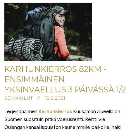
KARHUNKIERROS 82KM -
ENSIMMÄINEN
YKSINVAELLUS 3 PÄIVÄSSÄ 1/2
SEIKKAILUT // 12.8.2021
Legendaarinen
Karhunkierros
Kuusamon alueella on
Suomen suosituin pitkä vaellusreitti. Reitti vie
Oulangan kansallispuiston kauneimmille paikoille, halki