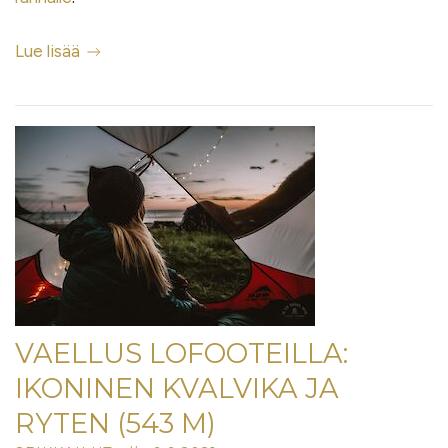
Lue lisää
VAELLUS LOFOOTEILLA:
IKONINEN KVALVIKA JA
RYTEN (543 M)