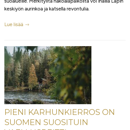
suoalueille. Merkityiltä näköalapaikoilta voi ihailla Lapin
keskiyön aurinkoa ja katsella revontulia.
Lue lisää
PIENI KARHUNKIERROS ON
SUOMEN SUOSITUIN