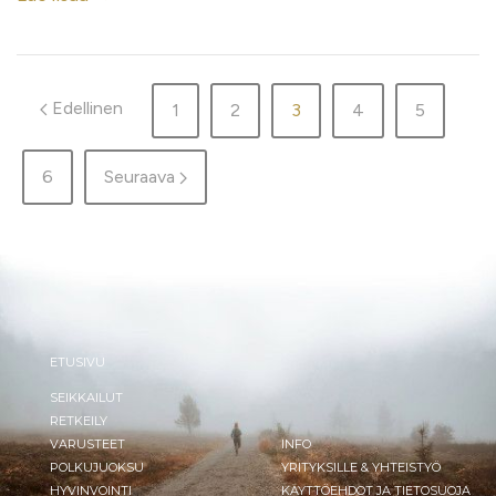
Edellinen
1
2
3
4
5
6
Seuraava
ETUSIVU
SEIKKAILUT
RETKEILY
VARUSTEET
INFO
POLKUJUOKSU
YRITYKSILLE & YHTEISTYÖ
HYVINVOINTI
KÄYTTÖEHDOT JA TIETOSUOJA