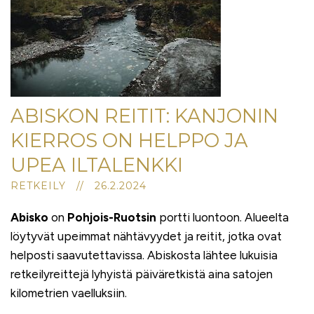
ABISKON REITIT: KANJONIN
KIERROS ON HELPPO JA
UPEA ILTALENKKI
RETKEILY // 26.2.2024
Abisko
on
Pohjois-Ruotsin
portti luontoon. Alueelta
löytyvät upeimmat nähtävyydet ja reitit, jotka ovat
helposti saavutettavissa. Abiskosta lähtee lukuisia
retkeilyreittejä lyhyistä päiväretkistä aina satojen
kilometrien vaelluksiin.