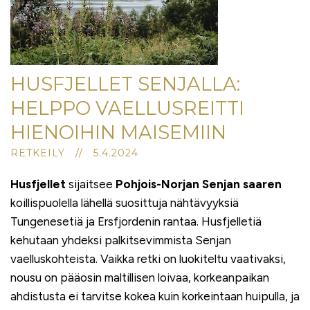
HUSFJELLET SENJALLA:
HELPPO VAELLUSREITTI
HIENOIHIN MAISEMIIN
RETKEILY // 5.4.2024
Husfjellet
sijaitsee
Pohjois-Norjan Senjan saaren
koillispuolella lähellä suosittuja nähtävyyksiä
Tungenesetiä ja Ersfjordenin rantaa. Husfjelletiä
kehutaan yhdeksi palkitsevimmista Senjan
vaelluskohteista. Vaikka retki on luokiteltu vaativaksi,
nousu on pääosin maltillisen loivaa, korkeanpaikan
ahdistusta ei tarvitse kokea kuin korkeintaan huipulla, ja