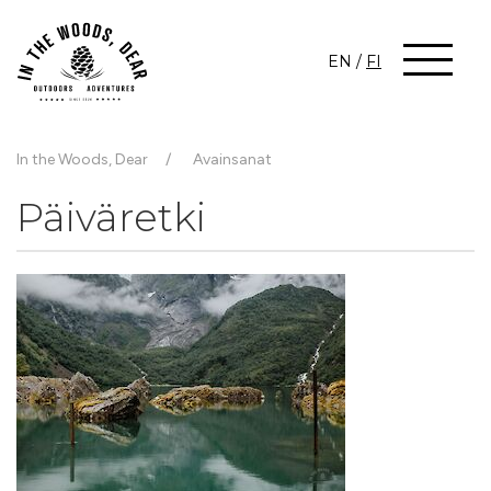
EN
/
FI
In the Woods, Dear
Avainsanat
Päiväretki