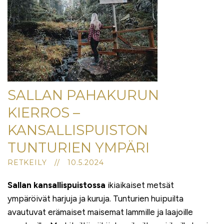
SALLAN PAHAKURUN
KIERROS –
KANSALLISPUISTON
TUNTURIEN YMPÄRI
RETKEILY // 10.5.2024
Sallan kansallispuistossa
ikiaikaiset metsät
ympäröivät harjuja ja kuruja. Tunturien huipuilta
avautuvat erämaiset maisemat lammille ja laajoille