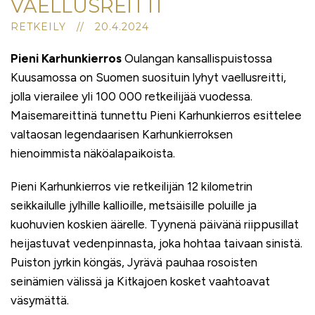
VAELLUSREITTI
RETKEILY // 20.4.2024
Pieni Karhunkierros
Oulangan kansallispuistossa
Kuusamossa on Suomen suosituin lyhyt vaellusreitti,
jolla vierailee yli 100 000 retkeilijää vuodessa.
Maisemareittinä tunnettu Pieni Karhunkierros esittelee
valtaosan legendaarisen Karhunkierroksen
hienoimmista näköalapaikoista.
Pieni Karhunkierros vie retkeilijän 12 kilometrin
seikkailulle jylhille kallioille, metsäisille poluille ja
kuohuvien koskien äärelle. Tyynenä päivänä riippusillat
heijastuvat vedenpinnasta, joka hohtaa taivaan sinistä.
Puiston jyrkin köngäs, Jyrävä pauhaa rosoisten
seinämien välissä ja Kitkajoen kosket vaahtoavat
väsymättä.