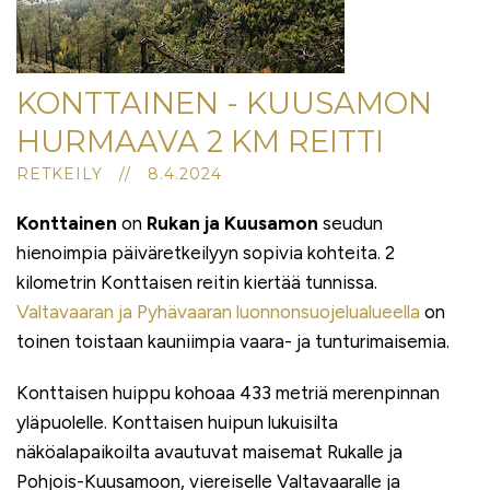
KONTTAINEN - KUUSAMON
HURMAAVA 2 KM REITTI
RETKEILY // 8.4.2024
Konttainen
on
Rukan ja Kuusamon
seudun
hienoimpia päiväretkeilyyn sopivia kohteita. 2
kilometrin Konttaisen reitin kiertää tunnissa.
Valtavaaran ja Pyhävaaran luonnonsuojelualueella
on
toinen toistaan kauniimpia vaara- ja tunturimaisemia.
Konttaisen huippu kohoaa 433 metriä merenpinnan
yläpuolelle. Konttaisen huipun lukuisilta
näköalapaikoilta avautuvat maisemat Rukalle ja
Pohjois-Kuusamoon, viereiselle Valtavaaralle ja