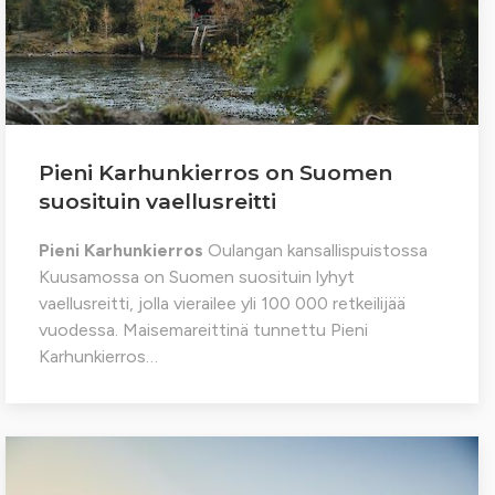
Pieni Karhunkierros on Suomen
suosituin vaellusreitti
Pieni Karhunkierros
Oulangan kansallispuistossa
Kuusamossa on Suomen suosituin lyhyt
vaellusreitti, jolla vierailee yli 100 000 retkeilijää
vuodessa. Maisemareittinä tunnettu Pieni
Karhunkierros…