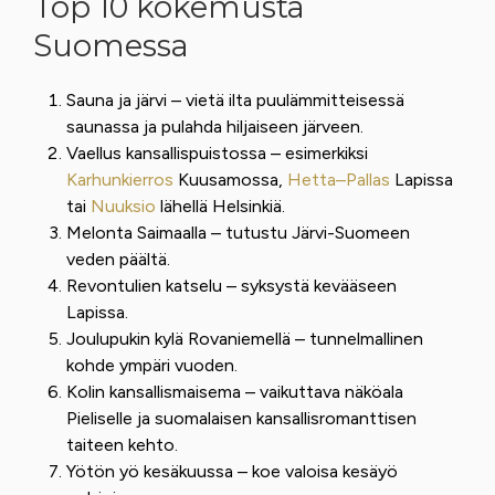
Top 10 kokemusta
Suomessa
Sauna ja järvi – vietä ilta puulämmitteisessä
saunassa ja pulahda hiljaiseen järveen.
Vaellus kansallispuistossa – esimerkiksi
Karhunkierros
Kuusamossa,
Hetta–Pallas
Lapissa
tai
Nuuksio
lähellä Helsinkiä.
Melonta Saimaalla – tutustu Järvi-Suomeen
veden päältä.
Revontulien katselu – syksystä kevääseen
Lapissa.
Joulupukin kylä Rovaniemellä – tunnelmallinen
kohde ympäri vuoden.
Kolin kansallismaisema – vaikuttava näköala
Pieliselle ja suomalaisen kansallisromanttisen
taiteen kehto.
Yötön yö kesäkuussa – koe valoisa kesäyö