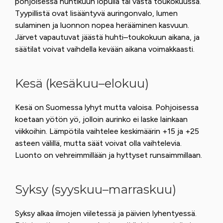
pohjoisessa huhtikuun lopulla tai vasta toukokuussa.
Tyypillistä ovat lisääntyvä auringonvalo, lumen
sulaminen ja luonnon nopea herääminen kasvuun.
Järvet vapautuvat jäästä huhti–toukokuun aikana, ja
säätilat voivat vaihdella kevään aikana voimakkaasti.
Kesä (kesäkuu–elokuu)
Kesä on Suomessa lyhyt mutta valoisa. Pohjoisessa
koetaan yötön yö, jolloin aurinko ei laske lainkaan
viikkoihin. Lämpötila vaihtelee keskimäärin +15 ja +25
asteen välillä, mutta säät voivat olla vaihtelevia.
Luonto on vehreimmillään ja hyttyset runsaimmillaan.
Syksy (syyskuu–marraskuu)
Syksy alkaa ilmojen viiletessä ja päivien lyhentyessä.