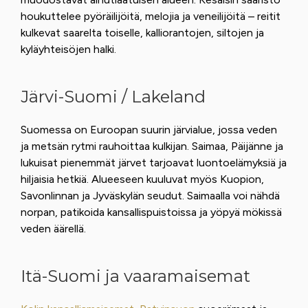
houkuttelee pyöräilijöitä, melojia ja veneilijöitä – reitit
kulkevat saarelta toiselle, kalliorantojen, siltojen ja
kyläyhteisöjen halki.
Järvi-Suomi / Lakeland
Suomessa on Euroopan suurin järvialue, jossa veden
ja metsän rytmi rauhoittaa kulkijan. Saimaa, Päijänne ja
lukuisat pienemmät järvet tarjoavat luontoelämyksiä ja
hiljaisia hetkiä. Alueeseen kuuluvat myös Kuopion,
Savonlinnan ja Jyväskylän seudut. Saimaalla voi nähdä
norpan, patikoida kansallispuistoissa ja yöpyä mökissä
veden äärellä.
Itä-Suomi ja vaaramaisemat