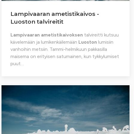
Lampivaaran ametistikaivos -
Luoston talvireitit
Lampivaaran ametistikaivoksen
talvireitti kutsuu
kävelemään ja lumikenkäilemään
Luoston
lumisiin
vanhoihin metsiin. Tammi-helmikuun pakkasilla
maisema on erityisen satumainen, kun tykkylumiset
puut…