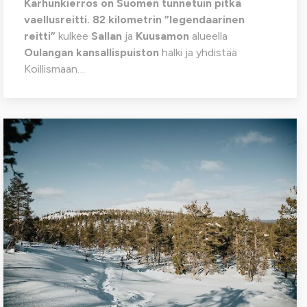
Karhunkierros on Suomen tunnetuin pitkä
vaellusreitti.
82 kilometrin ”legendaarinen
reitti”
kulkee
Sallan
ja
Kuusamon
alueella
Oulangan kansallispuiston
halki ja yhdistää
Koillismaan…