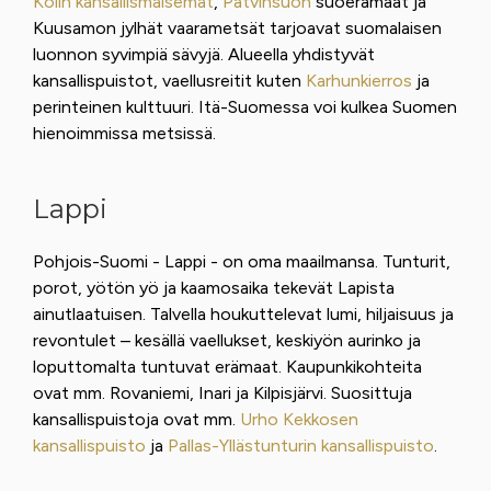
Kolin kansallismaisemat
,
Patvinsuon
suoerämaat ja
Kuusamon jylhät vaarametsät tarjoavat suomalaisen
luonnon syvimpiä sävyjä. Alueella yhdistyvät
kansallispuistot, vaellusreitit kuten
Karhunkierros
ja
perinteinen kulttuuri. Itä-Suomessa voi kulkea Suomen
hienoimmissa metsissä.
Lappi
Pohjois-Suomi - Lappi - on oma maailmansa. Tunturit,
porot, yötön yö ja kaamosaika tekevät Lapista
ainutlaatuisen. Talvella houkuttelevat lumi, hiljaisuus ja
revontulet – kesällä vaellukset, keskiyön aurinko ja
loputtomalta tuntuvat erämaat. Kaupunkikohteita
ovat mm. Rovaniemi, Inari ja Kilpisjärvi. Suosittuja
kansallispuistoja ovat mm.
Urho Kekkosen
kansallispuisto
ja
Pallas-Yllästunturin kansallispuisto
.