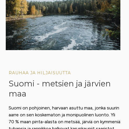
RAUHAA JA HILJAISUUTTA
Suomi - metsien ja järvien
maa
Suomi on pohjoinen, harvaan asuttu maa, jonka suurin
aarre on sen koskematon ja monipuolinen luonto. Yli
70 % maan pinta-alasta on metsää, järviä on kymmeniä
tuhansia ja rannikkoa halkovat karunkauniit saaristot.