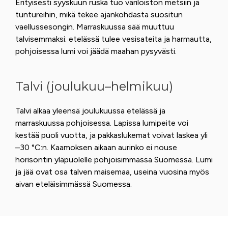
Erityisesti syyskuun ruska tuo väriloiston metsiin ja
tuntureihin, mikä tekee ajankohdasta suositun
vaellussesongin. Marraskuussa sää muuttuu
talvisemmaksi: etelässä tulee vesisateita ja harmautta,
pohjoisessa lumi voi jäädä maahan pysyvästi.
Talvi (joulukuu–helmikuu)
Talvi alkaa yleensä joulukuussa etelässä ja
marraskuussa pohjoisessa. Lapissa lumipeite voi
kestää puoli vuotta, ja pakkaslukemat voivat laskea yli
–30 °C:n. Kaamoksen aikaan aurinko ei nouse
horisontin yläpuolelle pohjoisimmassa Suomessa. Lumi
ja jää ovat osa talven maisemaa, useina vuosina myös
aivan eteläisimmässä Suomessa.