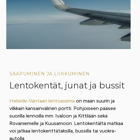
SAAPUMINEN JA LIIKKUMINEN
Lentokentät, junat ja bussit
Helsinki-Vantaan lentoasema
on maan suurin ja
vilkkain kansainvälinen portti. Pohjoiseen pääsee
suorilla lennoilla mm. Ivaloon ja Kittilään sekä
Rovaniemelle ja Kuusamoon. Lentokentältä matkaa
voi jatkaa lentokenttätaksilla, bussilla tai vuokra-
autolla.