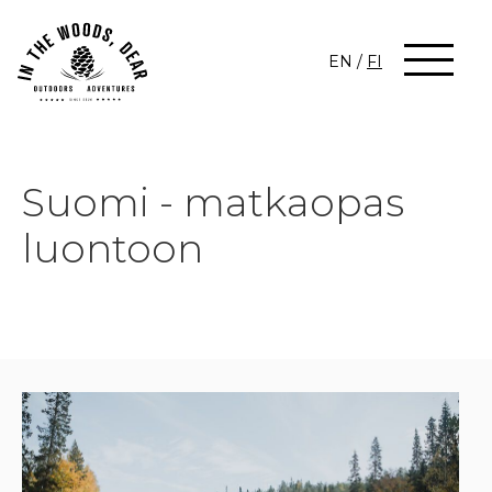
EN
/
FI
Suomi - matkaopas
luontoon