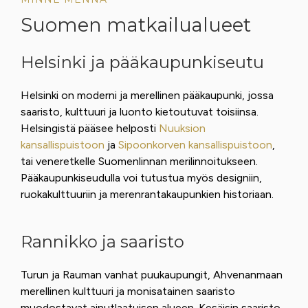
Suomen matkailualueet
Helsinki ja pääkaupunkiseutu
Helsinki on moderni ja merellinen pääkaupunki, jossa
saaristo, kulttuuri ja luonto kietoutuvat toisiinsa.
Helsingistä pääsee helposti
Nuuksion
kansallispuistoon
ja
Sipoonkorven kansallispuistoon
,
tai veneretkelle Suomenlinnan merilinnoitukseen.
Pääkaupunkiseudulla voi tutustua myös designiin,
ruokakulttuuriin ja merenrantakaupunkien historiaan.
Rannikko ja saaristo
Turun ja Rauman vanhat puukaupungit, Ahvenanmaan
merellinen kulttuuri ja monisatainen saaristo
muodostavat ainutlaatuisen alueen. Kesäisin saaristo