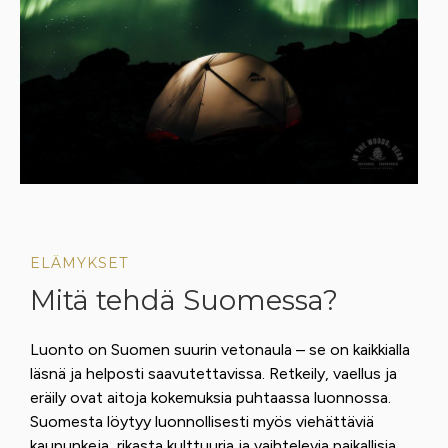
ELÄMYKSET
Mitä tehdä Suomessa?
Luonto on Suomen suurin vetonaula – se on kaikkialla
läsnä ja helposti saavutettavissa. Retkeily, vaellus ja
eräily ovat aitoja kokemuksia puhtaassa luonnossa.
Suomesta löytyy luonnollisesti myös viehättäviä
kaupunkeja, rikasta kulttuuria ja vaihtelevia paikallisia