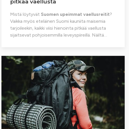
pitkää vaellusta
Mistä löytyvät
Suomen upeimmat vaellusreitit
?
Vaikka myös eteläinen Suomi kauniita maisemia
tarjoileekin, kaikki viisi hienointa pitkää vaellusta
sijaitsevat pohjoisemmilla leveyspiireillä. Näiltä…