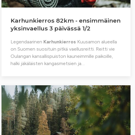
Karhunkierros 82km - ensimmäinen
yksinvaellus 3 päivässä 1/2
Legendaarinen
Karhunkierros
Kuusamon alueella
on Suomen suosituin pitkä vaellusreitti. Reitti vie
Oulangan kansallispuiston kauneimmille paikoille,
halki jäkäläisten kangasmetsien ja…