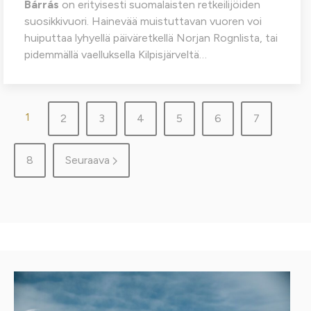
Bárrás
on erityisesti suomalaisten retkeilijöiden
suosikkivuori. Hainevää muistuttavan vuoren voi
huiputtaa lyhyellä päiväretkellä Norjan Rognlista, tai
pidemmällä vaelluksella Kilpisjärveltä…
1
2
3
4
5
6
7
8
Seuraava