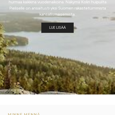
hurmaa kaikkina vuodenaikoina. Näkymä Kolin huipuilta
Pieliselle on ansaitusti yksi Suomen rakastetuimmista
kansallismaisemista.
LUE LISÄÄ
MINNE MENNÄ