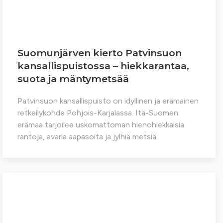
Suomunjärven kierto Patvinsuon
kansallispuistossa – hiekkarantaa,
suota ja mäntymetsää
Patvinsuon kansallispuisto on idyllinen ja erämainen
retkeilykohde Pohjois-Karjalassa. Itä-Suomen
erämaa tarjoilee uskomattoman hienohiekkaisia
rantoja, avaria aapasoita ja jylhiä metsiä.