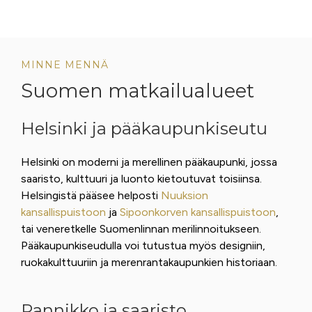
MINNE MENNÄ
Suomen matkailualueet
Helsinki ja pääkaupunkiseutu
Helsinki on moderni ja merellinen pääkaupunki, jossa
saaristo, kulttuuri ja luonto kietoutuvat toisiinsa.
Helsingistä pääsee helposti
Nuuksion
kansallispuistoon
ja
Sipoonkorven kansallispuistoon
,
tai veneretkelle Suomenlinnan merilinnoitukseen.
Pääkaupunkiseudulla voi tutustua myös designiin,
ruokakulttuuriin ja merenrantakaupunkien historiaan.
Rannikko ja saaristo