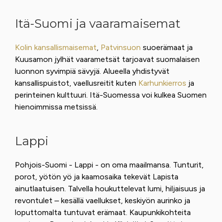
Itä-Suomi ja vaaramaisemat
Kolin kansallismaisemat
,
Patvinsuon
suoerämaat ja
Kuusamon jylhät vaarametsät tarjoavat suomalaisen
luonnon syvimpiä sävyjä. Alueella yhdistyvät
kansallispuistot, vaellusreitit kuten
Karhunkierros
ja
perinteinen kulttuuri. Itä-Suomessa voi kulkea Suomen
hienoimmissa metsissä.
Lappi
Pohjois-Suomi - Lappi - on oma maailmansa. Tunturit,
porot, yötön yö ja kaamosaika tekevät Lapista
ainutlaatuisen. Talvella houkuttelevat lumi, hiljaisuus ja
revontulet – kesällä vaellukset, keskiyön aurinko ja
loputtomalta tuntuvat erämaat. Kaupunkikohteita