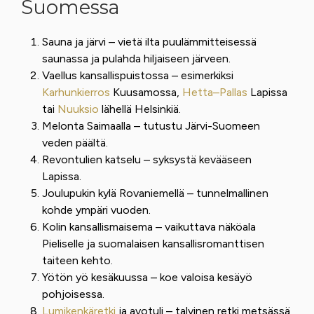
Suomessa
Sauna ja järvi – vietä ilta puulämmitteisessä
saunassa ja pulahda hiljaiseen järveen.
Vaellus kansallispuistossa – esimerkiksi
Karhunkierros
Kuusamossa,
Hetta–Pallas
Lapissa
tai
Nuuksio
lähellä Helsinkiä.
Melonta Saimaalla – tutustu Järvi-Suomeen
veden päältä.
Revontulien katselu – syksystä kevääseen
Lapissa.
Joulupukin kylä Rovaniemellä – tunnelmallinen
kohde ympäri vuoden.
Kolin kansallismaisema – vaikuttava näköala
Pieliselle ja suomalaisen kansallisromanttisen
taiteen kehto.
Yötön yö kesäkuussa – koe valoisa kesäyö
pohjoisessa.
Lumikenkäretki
ja avotuli – talvinen retki metsässä,