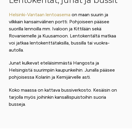
Lentokentät, junat ja bussit
Helsinki-Vantaan lentoasema
on maan suurin ja
vilkkain kansainvälinen portti. Pohjoiseen pääsee
suorilla lennoilla mm. Ivaloon ja Kittilään sekä
Rovaniemelle ja Kuusamoon. Lentokentältä matkaa
voi jatkaa lentokenttätaksilla, bussilla tai vuokra-
autolla.
Junat kulkevat eteläisimmästä Hangosta ja
Helsingistä suurimpiin kaupunkeihin. Junalla pääsee
pohjoisessa Kolariin ja Kemijärvelle asti.
Koko maassa on kattava bussiverkosto. Kesäisin on
tarjolla myös joihinkin kansallispuistoihin suoria
busseja.