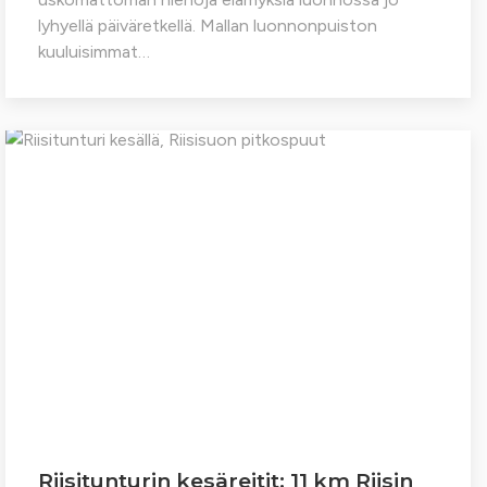
lyhyellä päiväretkellä. Mallan luonnonpuiston
kuuluisimmat…
Riisitunturin kesäreitit: 11 km Riisin