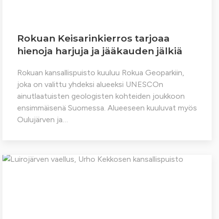
Rokuan Keisarinkierros tarjoaa
hienoja harjuja ja jääkauden jälkiä
Rokuan kansallispuisto kuuluu Rokua Geoparkiin,
joka on valittu yhdeksi alueeksi UNESCOn
ainutlaatuisten geologisten kohteiden joukkoon
ensimmäisenä Suomessa. Alueeseen kuuluvat myös
Oulujärven ja…