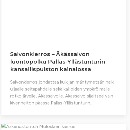
Saivonkierros – Äkässaivon
luontopolku Pallas-Yllästunturin
kansallispuiston kainalossa
Saivonkierros johdattaa kulkijan mäntymetsän halki
uljaalle seitapahdalle sekä kallioiden ympäröimälle
rotkojärvelle, Äkässaivolle. Äkässaivo sijaitsee vain
kivenheiton päässä Pallas-Yllästunturin…