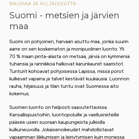
RAUHAA JA HILJAISUUTTA
Suomi - metsien ja järvien
maa
Suomi on pohjoinen, harvaan asuttu maa, jonka suurin
aarre on sen koskematon ja monipuolinen luonto. Yli
70 % maan pinta-alasta on metsää, järviä on kymmeniä
tuhansia ja rannikkoa halkovat karunkauniit saaristot.
Tunturit kohoavat pohjoisessa Lapissa, missä porot
kulkevat vapaina ja talvet kestävät kuukausia. Luonnon
rauha, hiljaisuus ja tilan tuntu ovat Suomessa aito
kokemus.
Suomen luonto on helposti saavutettavissa.
Kansallispuistoihin, luontopoluille ja vaellusreiteille
pääsee usein suoraan kaupungeista julkisilla
kulkuneuvoilla. Jokaisenoikeudet mahdollistavat
vapaamman liikkumisen ja leiriytymisen kuin monessa