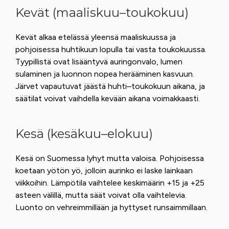
Kevät (maaliskuu–toukokuu)
Kevät alkaa etelässä yleensä maaliskuussa ja
pohjoisessa huhtikuun lopulla tai vasta toukokuussa.
Tyypillistä ovat lisääntyvä auringonvalo, lumen
sulaminen ja luonnon nopea herääminen kasvuun.
Järvet vapautuvat jäästä huhti–toukokuun aikana, ja
säätilat voivat vaihdella kevään aikana voimakkaasti.
Kesä (kesäkuu–elokuu)
Kesä on Suomessa lyhyt mutta valoisa. Pohjoisessa
koetaan yötön yö, jolloin aurinko ei laske lainkaan
viikkoihin. Lämpötila vaihtelee keskimäärin +15 ja +25
asteen välillä, mutta säät voivat olla vaihtelevia.
Luonto on vehreimmillään ja hyttyset runsaimmillaan.