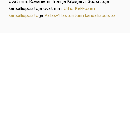
ovat mm. Rovaniemi, Inari ja Kilpisjärvi. Suosittuja
kansallispuistoja ovat mm.
Urho Kekkosen
kansallispuisto
ja
Pallas-Yllästunturin kansallispuisto
.
PITKÄT VAELLUKSET