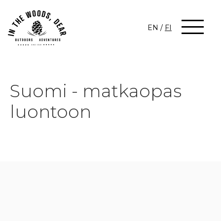
EN
/
FI
Suomi - matkaopas
luontoon