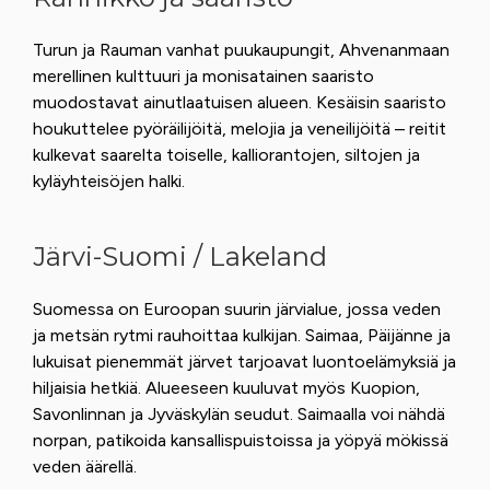
Turun ja Rauman vanhat puukaupungit, Ahvenanmaan
merellinen kulttuuri ja monisatainen saaristo
muodostavat ainutlaatuisen alueen. Kesäisin saaristo
houkuttelee pyöräilijöitä, melojia ja veneilijöitä – reitit
kulkevat saarelta toiselle, kalliorantojen, siltojen ja
kyläyhteisöjen halki.
Järvi-Suomi / Lakeland
Suomessa on Euroopan suurin järvialue, jossa veden
ja metsän rytmi rauhoittaa kulkijan. Saimaa, Päijänne ja
lukuisat pienemmät järvet tarjoavat luontoelämyksiä ja
hiljaisia hetkiä. Alueeseen kuuluvat myös Kuopion,
Savonlinnan ja Jyväskylän seudut. Saimaalla voi nähdä
norpan, patikoida kansallispuistoissa ja yöpyä mökissä
veden äärellä.