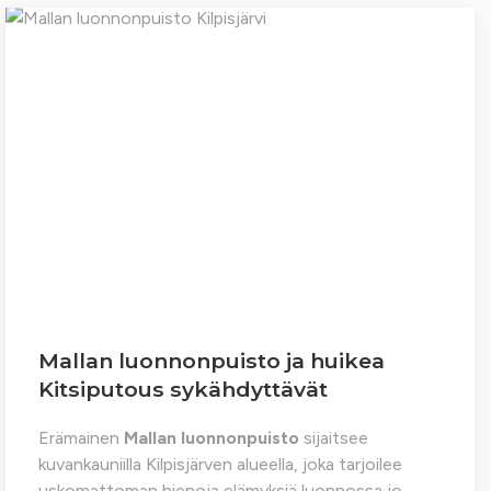
Mallan luonnonpuisto ja huikea
Kitsiputous sykähdyttävät
Erämainen
Mallan luonnonpuisto
sijaitsee
kuvankauniilla Kilpisjärven alueella, joka tarjoilee
uskomattoman hienoja elämyksiä luonnossa jo