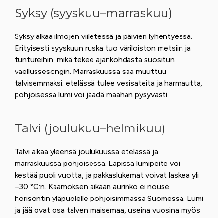
Syksy (syyskuu–marraskuu)
Syksy alkaa ilmojen viiletessä ja päivien lyhentyessä.
Erityisesti syyskuun ruska tuo väriloiston metsiin ja
tuntureihin, mikä tekee ajankohdasta suositun
vaellussesongin. Marraskuussa sää muuttuu
talvisemmaksi: etelässä tulee vesisateita ja harmautta,
pohjoisessa lumi voi jäädä maahan pysyvästi.
Talvi (joulukuu–helmikuu)
Talvi alkaa yleensä joulukuussa etelässä ja
marraskuussa pohjoisessa. Lapissa lumipeite voi
kestää puoli vuotta, ja pakkaslukemat voivat laskea yli
–30 °C:n. Kaamoksen aikaan aurinko ei nouse
horisontin yläpuolelle pohjoisimmassa Suomessa. Lumi
ja jää ovat osa talven maisemaa, useina vuosina myös