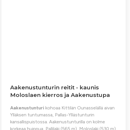
Aakenustunturin reitit - kaunis
Moloslaen kierros ja Aakenustupa
Aakenustunturi
kohoaa Kittilän Ounasselällä aivan
Ylläksen tuntumassa, Pallas-Yllästunturin
kansallispuistossa. Aakenustunturilla on kolme
korkeaa huippua, Pallilaki (565 m), Moloslaki (530 m)