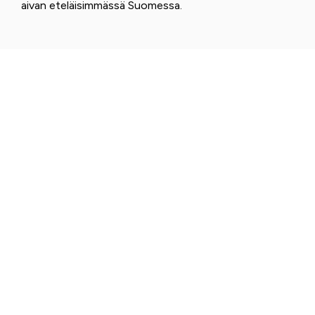
aivan eteläisimmässä Suomessa.
KANSALLISPUISTOT
KOLIN KANSALLISPUISTO -
SUOMEN